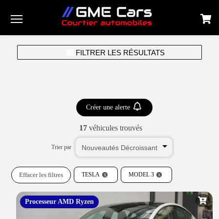
Menu
FILTRER LES RÉSULTATS
Créer une alerte
17
véhicules trouvés
Trier par
Effacer les filtres
TESLA
MODEL 3
Processeur AMD Ryzen