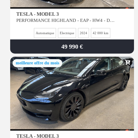
TESLA - MODEL 3
PERFORMANCE HIGHLAND - EAP - HW4 - Dual Motor AWD / DISPONIBLE en BLEUE ou BLANC Sur demande
Automatique
Electrique
2024
42 000 km
49 990 €
meilleure offre du mois
TESLA - MODEL 3