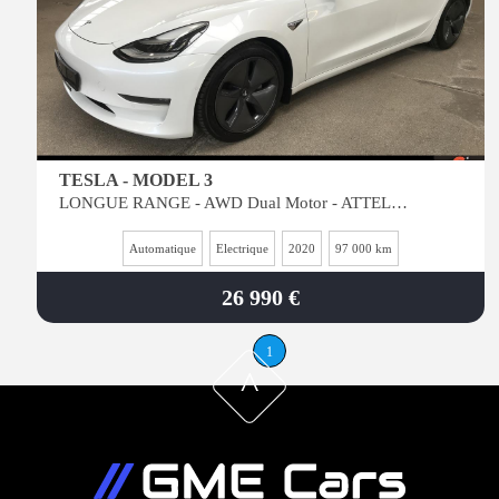
TESLA - MODEL 3
LONGUE RANGE - AWD Dual Motor - ATTELAGE - Int BLANC / PERSONNALISé
Automatique
Electrique
2020
97 000 km
26 990 €
1
^