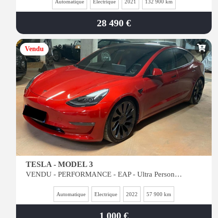
Automatique
Electrique
2021
132 900 km
28 490 €
Vendu
TESLA - MODEL 3
VENDU - PERFORMANCE - EAP - Ultra Personnalisée - Voir OPTION et Vidéo - BAT 82Kw
Automatique
Electrique
2022
57 900 km
1 000 €